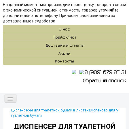
На данный момент мы производим переоценку товаров в связи
с экономической ситуацией, стоимость товаров уточняйте
дополнительно по телефону. Приносим свои извинения за
доставленные неудобства
О нас
Прайс-лист
Доставка и оплата
Акции
Контакты
8 (909) 679 87 31
Обратный звонок
Включить/
выключить
навигацию
Диспенсеры для туалетной бумаги в листах
Диспенсер для V
Бумажная продукция
туалетной бумаги
ДИСПЕНСЕР ДЛЯ ТУАЛЕТНОЙ
Диспенсеры