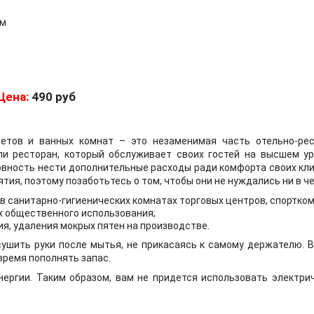
см
Цена:
490 руб
етов и ванных комнат – это незаменимая часть отельно-рес
ли ресторан, который обслуживает своих гостей на высшем ур
товность нести дополнительные расходы ради комфорта своих кл
ия, поэтому позаботьтесь о том, чтобы они не нуждались ни в че
 санитарно-гигиенических комнатах торговых центров, спортком
х общественного использования;
я, удаления мокрых пятен на производстве.
шить руки после мытья, не прикасаясь к самому держателю. Ва
время пополнять запас.
ергии. Таким образом, вам не придется использовать электри