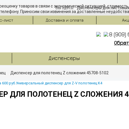
еоценку товаров в связи с экономической ситуацией, стоимость
Вы здесь:
Диспенсеры для листовых
телефону. Приносим свои извинения за доставленные неудобств
с-лист
Доставка и оплата
Ак
8 (909) 
Обрат
Диспенсеры
нец
Диспенсер для полотенец Z сложения 45708-5102
 600 руб.
Универсальный диспенсер для Z-V полотенец K4
Р ДЛЯ ПОЛОТЕНЕЦ Z СЛОЖЕНИЯ 4