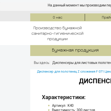
На данный момент мы производим пер
О нас
Прай
Производство бумажной
санитарно-гигиенической
продукции
Бумажная продукция
Вы здесь:
Диспенсеры для листовых полоте
Диспенсер для полотенец Z сложения F 071 Цена
ДИСПЕНСЕ
Характеристики:
Артикул : K40
Вместимость: 300 листов