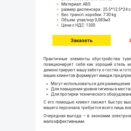
Материал: ABS
размер диспенсера : 25.5*12.5*24 
Вес трансп. коробки: 7.30 kg
Объем: упак/кор 0,083м3
Цена с НДС: 1300
Заказать
Практичные элементы обустройства туал
позиционирует себя как хороший отель и
демонстрируют вашу заботу о гостях и го
ваших клиентов формирует имидж предприят
Могут использоваться для размещения в
Для повышения уровня гигиены в места
Для протирки технического оборудовани
С его помощью клиент сможет быстро высу
вашего персонала требуется всего лишь во
Очередная выгода – в экономии электроэн
малоэффективными.